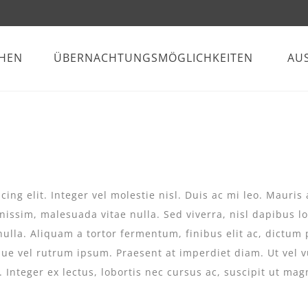
CHEN
ÜBERNACHTUNGSMÖGLICHKEITEN
AU
ing elit. Integer vel molestie nisl. Duis ac mi leo. Mauri
nissim, malesuada vitae nulla. Sed viverra, nisl dapibus lob
nulla. Aliquam a tortor fermentum, finibus elit ac, dictu
sque vel rutrum ipsum. Praesent at imperdiet diam. Ut vel
s. Integer ex lectus, lobortis nec cursus ac, suscipit ut mag