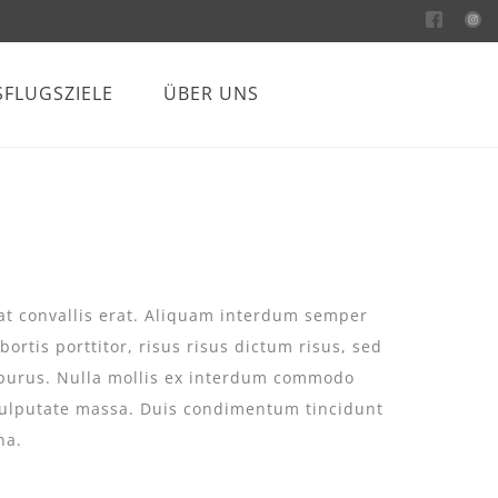
SFLUGSZIELE
ÜBER UNS
s at convallis erat. Aliquam interdum semper
ortis porttitor, risus risus dictum risus, sed
m purus. Nulla mollis ex interdum commodo
 vulputate massa. Duis condimentum tincidunt
na.