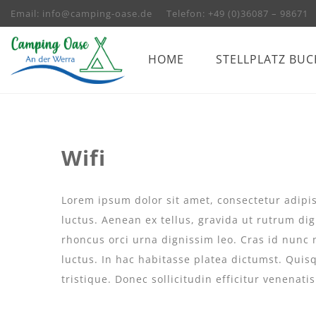
Email: info@camping-oase.de
Telefon: +49 (0)36087 – 98671
HOME
STELLPLATZ BU
Wifi
Lorem ipsum dolor sit amet, consectetur adipisc
luctus. Aenean ex tellus, gravida ut rutrum dig
rhoncus orci urna dignissim leo. Cras id nunc 
luctus. In hac habitasse platea dictumst. Qui
tristique. Donec sollicitudin efficitur venenati